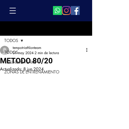
Entrada
TODOS
tempotriathlonteam
TODOS
31 may 2024
2 min de lectura
METODO 80/20
TRAINING PEAKS
Actualizado:
8 jun 2024
ZONAS DE ENTRENAMIENTO