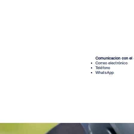
Incluye:
Cuestiona
Training Peaks
, 
ilimitados, desc
Sesiones grupales:
Comunicacion con el 
Correo electrónico
Teléfono
WhatsApp
Costo Mensual