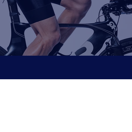
premium
ario inicial, planeación de calendario,
escogencia del entrenador
, plan pers
planificación semanal, retroalimentación de sesiones de entrenamiento, camb