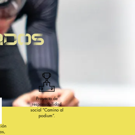
ADOS
Proyecto de
responsabilidad
social “Camino al
podium”.
ción
os,