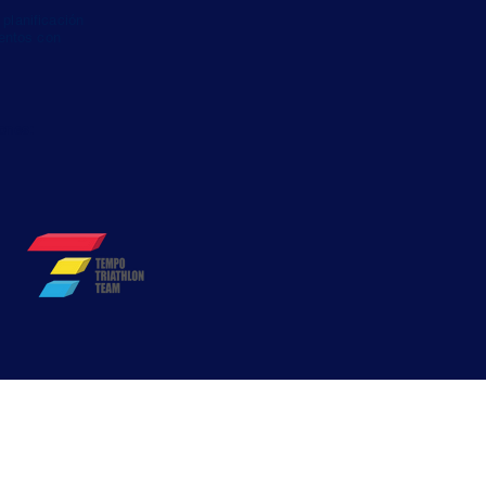
, planificación
uentos con
ones:
Incluye: