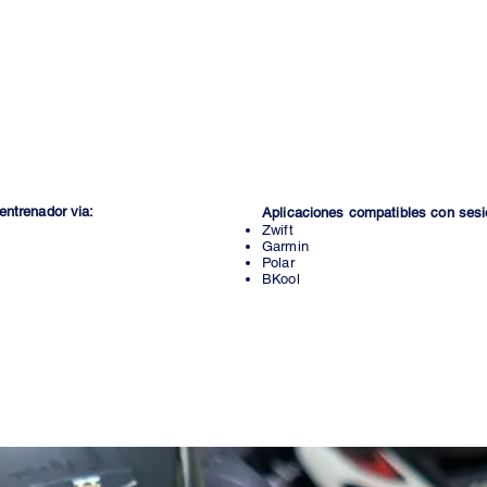
PREMIUM PLU
rio inicial, planeación de calendario,
escogencia del entrenador
, plan pers
planificación semanal, retroalimentación de sesiones de entrenamiento, camb
uentos con marcas aliadas, revision pre-competencia, revision post compete
 4
semanal
entrenador via:
Aplicaciones compatibles con sesi
Zwift
Garmin
Polar
BKool
$720.000