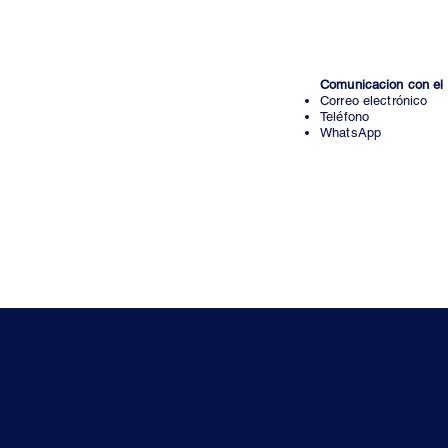
ilimitados, desc
Sesiones grupales:
Comunicacion con el 
Correo electrónico
Teléfono
WhatsApp
Costo Mensual