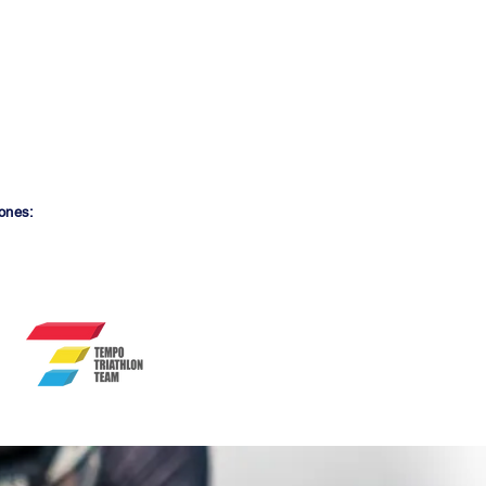
S
3 sesiones de natación
presenciales por semana
en Cuarto Carril, Chía
onalizado en
ios al plan
ncia
ones: