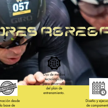
ORES AGREG
Uso de medios
tecnológicos
para desarrollo
del plan de
entrenamiento.
mación desde
Diseño y ejecu
la base de
de campament