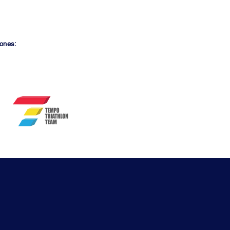
ncia
iones: