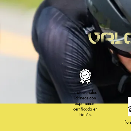
VAL
Profesionales
idóneos con
experiencia
certificada en
triatlón.
For