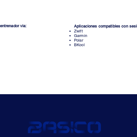
uentos con marcas aliadas, revision pre-competencia, revision post compete
 2
semanal
entrenador via:
Aplicaciones compatibles con ses
Zwift
Garmin
Polar
BKool
$620.000
bASICO