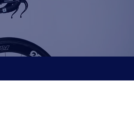
Incluye:
1 sesión de natación
presencial por semana en
Cuarto Carril, Chía
onalizado en
ios al plan