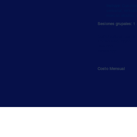
Incluye:
Cuestion
semanal, retroal
marcas aliadas, 
Sesiones grupales:
1
Comunicacion con el 
Correo electrónico
Teléfono
WhatsApp
Costo Mensual