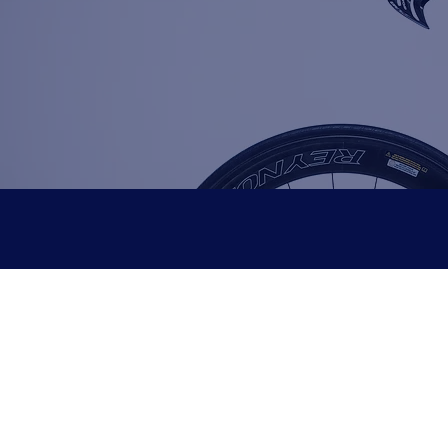
Incluye:
Cuestion
Training Peaks
, 