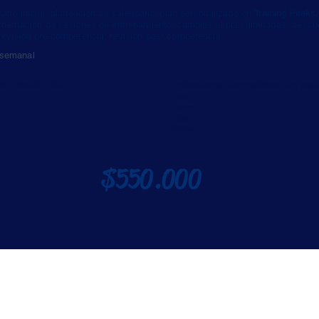
ario inicial, planeación de calendario, plan personalizado en
Training Peaks
imentación de sesiones de entrenamiento, cambios al plan ilimitados, desc
revision pre-competencia, revision post competencia
 semanal
entrenador via:
Aplicaciones compatibles con sesi
Zwift
Garmin
Polar
BKool
$550.000