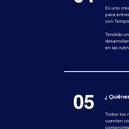
Es uno crea
para entren
con Tempo
Tendrás una
desarrollar
en las rutin
05
05
¿ Quiénes
Todos los n
cuenten co
compromiso