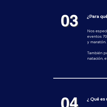
03
03
¿Para qué
Nos especia
eventos 70.
y maratón.
También pod
natación, e
04
04
¿ Qué es 