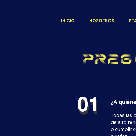
INICIO
NOSOTROS
ST
Preg
01
01
¿A quiéne
Todas las p
de alto ren
o cumplir 