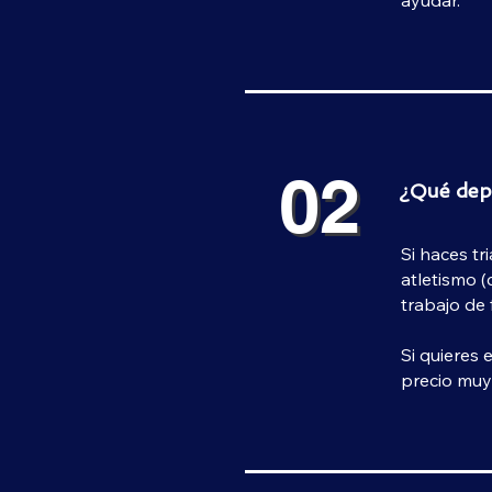
ayudar.
02
02
¿Qué dep
Si haces tr
atletismo (
trabajo de 
Si quieres
precio muy