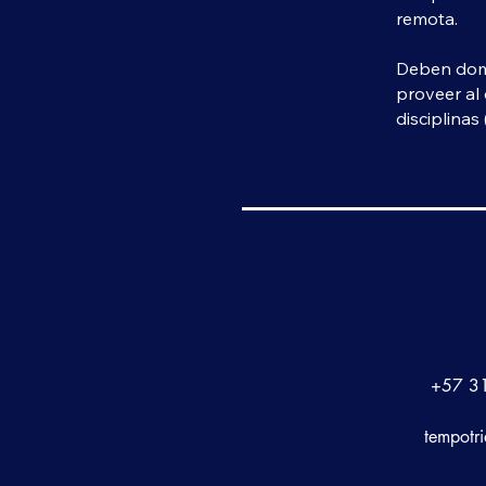
remota.
Deben domin
proveer al 
disciplinas 
+57 3
tempotr